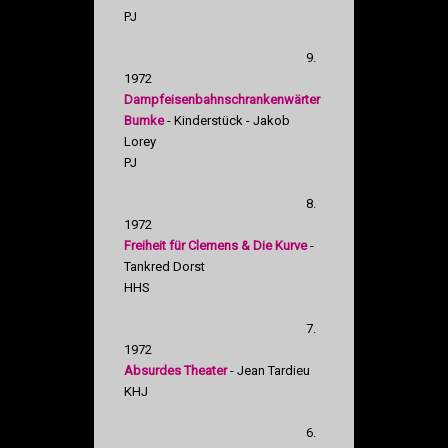
PJ
9.
1972
Dampfeisenbahnschrankenwärter
Bumke
- Kinderstück - Jakob
Lorey
PJ
8.
1972
Freiheit für Clemens & Die Kurve
-
Tankred Dorst
HHS
7.
1972
Absurdes Theater
- Jean Tardieu
KHJ
6.