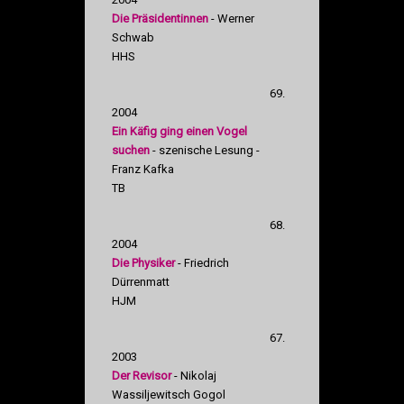
Die Präsidentinnen
- Werner
Schwab
HHS
69.
2004
Ein Käfig ging einen Vogel
suchen
- szenische Lesung -
Franz Kafka
TB
68.
2004
Die Physiker
- Friedrich
Dürrenmatt
HJM
67.
2003
Der Revisor
- Nikolaj
Wassiljewitsch Gogol