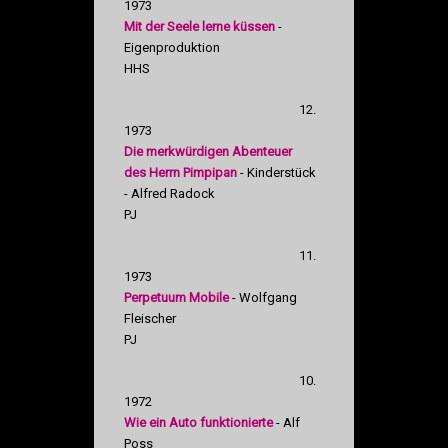
1973
Mit der Seele lerne küssen
-
Eigenproduktion
HHS
12.
1973
Die merkwürdigen Abenteuer
des Herrn Pimpipan
- Kinderstück
- Alfred Radock
PJ
11.
1973
Perpetuum Mobile
- Wolfgang
Fleischer
PJ
10.
1972
Wie ein Auto funktionierte
- Alf
Poss