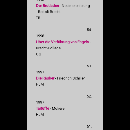
Der Brotladen
- Neuinszenierung
- Bertolt Brecht
TB
54.
1998
Über die Verführung von Engeln
-
Brecht-Collage
OG
53.
1997
Die Räuber
- Friedrich Schiller
HJM
52.
1997
Tartuffe
- Molière
HJM
51.