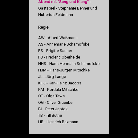
Abend mit "Sang und Klang"
-
Gastspiel - Stephanie Benner und
Hubertus Feldmann
Regie
AW - Albert Waßmann
AS - Annemarie Scharnofske
BS - Brigitte Sanner
FO - Frederic Oberheide
HHS - Hans-Hermann Scharnofske
HJM - Hans-Jürgen Mitschke
JL - Jörg Lange
KHJ - Karl-Heinz Jacobs
KM - Kordula Mitschke
OT - Olga Tews
OG - Oliver Gruenke
PJ - Peter Japtok
TB - Till Büthe
HB - Heinrich Baxmann