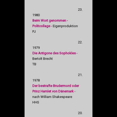
23.
1980
Beim Wort genommen -
Politcollage
- Eigenproduktion
PJ
22.
1979
Die Antigone des Sophokles
-
Bertolt Brecht
TB
21.
1978
Der bestrafte Brudermord oder
Prinz Hamlet von Dänemark
-
nach William Shakespeare
HHS
20.