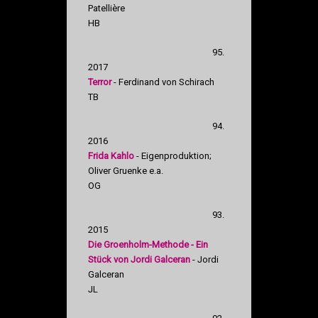
Patellière
HB
95.
2017
Terror
- Ferdinand von Schirach
TB
94.
2016
Frida Kahlo
- Eigenproduktion;
Oliver Gruenke e.a.
OG
93.
2015
Die Groenholm-Methode - Ein
Stück von Jordi Galceran
- Jordi
Galceran
JL