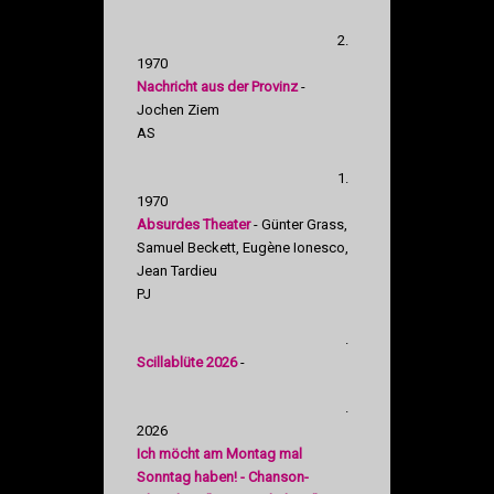
2.
1970
Nachricht aus der Provinz
-
Jochen Ziem
AS
1.
1970
Absurdes Theater
- Günter Grass,
Samuel Beckett, Eugène Ionesco,
Jean Tardieu
PJ
.
Scillablüte 2026
-
.
2026
Ich möcht am Montag mal
Sonntag haben! - Chanson-