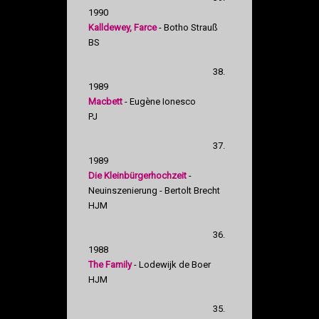
1990
Kalldewey, Farce
- Botho Strauß
BS
38.
1989
Macbett
- Eugène Ionesco
PJ
37.
1989
Die Kleinbürgerhochzeit
-
Neuinszenierung - Bertolt Brecht
HJM
36.
1988
The Family
- Lodewijk de Boer
HJM
35.