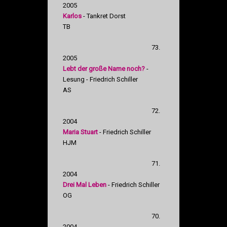
2005
Karlos
- Tankret Dorst
TB
73.
2005
Lebt der große Name noch?
-
Lesung - Friedrich Schiller
AS
72.
2004
Maria Stuart
- Friedrich Schiller
HJM
71.
2004
Drei Mal Leben
- Friedrich Schiller
OG
70.
2004