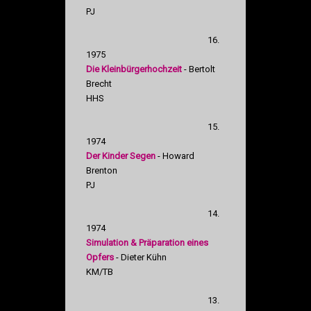
PJ
16.
1975
Die Kleinbürgerhochzeit
- Bertolt
Brecht
HHS
15.
1974
Der Kinder Segen
- Howard
Brenton
PJ
14.
1974
Simulation & Präparation eines
Opfers
- Dieter Kühn
KM/TB
13.