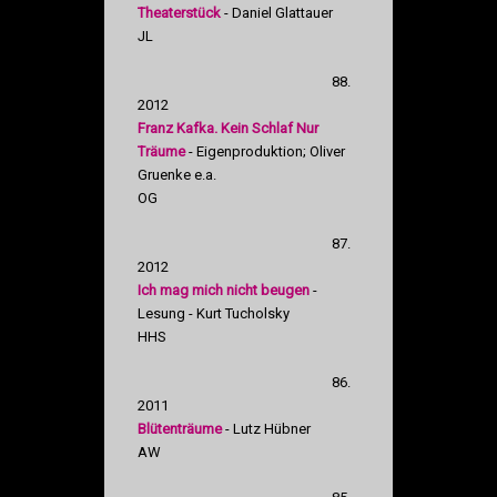
Theaterstück
- Daniel Glattauer
JL
88.
2012
Franz Kafka. Kein Schlaf Nur
Träume
- Eigenproduktion; Oliver
Gruenke e.a.
OG
87.
2012
Ich mag mich nicht beugen
-
Lesung - Kurt Tucholsky
HHS
86.
2011
Blütenträume
- Lutz Hübner
AW