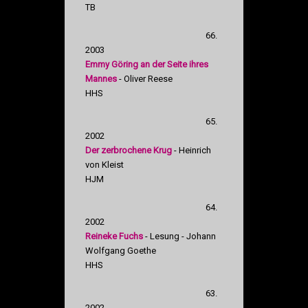
TB
66.
2003
Emmy Göring an der Seite ihres
Mannes
- Oliver Reese
HHS
65.
2002
Der zerbrochene Krug
- Heinrich
von Kleist
HJM
64.
2002
Reineke Fuchs
- Lesung - Johann
Wolfgang Goethe
HHS
63.
2002