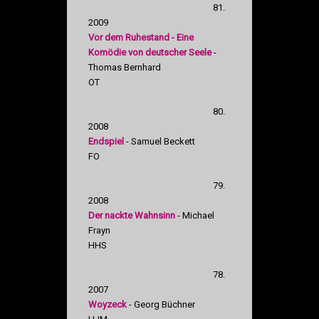
81.
2009
Vor dem Ruhestand - Eine
Komödie von deutscher Seele
-
Thomas Bernhard
OT
80.
2008
Endspiel
- Samuel Beckett
FO
79.
2008
Der nackte Wahnsinn
- Michael
Frayn
HHS
78.
2007
Woyzeck
- Georg Büchner