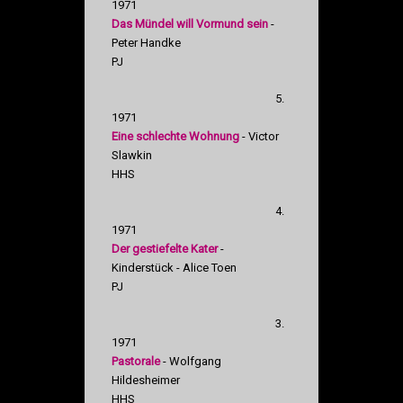
1971
Das Mündel will Vormund sein
-
Peter Handke
PJ
5.
1971
Eine schlechte Wohnung
- Victor
Slawkin
HHS
4.
1971
Der gestiefelte Kater
-
Kinderstück - Alice Toen
PJ
3.
1971
Pastorale
- Wolfgang
Hildesheimer
HHS