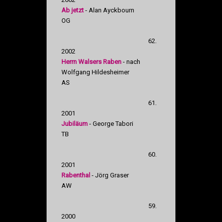
Ab jetzt
- Alan Ayckbourn
OG
62.
2002
Herrn Walsers Raben
- nach
Wolfgang Hildesheimer
AS
61.
2001
Jubiläum
- George Tabori
TB
60.
2001
Rabenthal
- Jörg Graser
AW
59.
2000