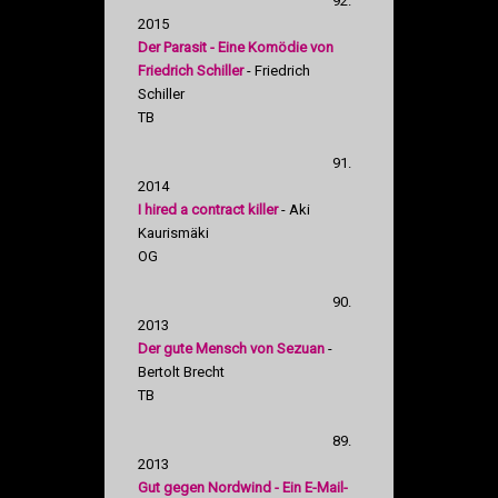
92.
2015
Der Parasit - Eine Komödie von
Friedrich Schiller
- Friedrich
Schiller
TB
91.
2014
I hired a contract killer
- Aki
Kaurismäki
OG
90.
2013
Der gute Mensch von Sezuan
-
Bertolt Brecht
TB
89.
2013
Gut gegen Nordwind - Ein E-Mail-