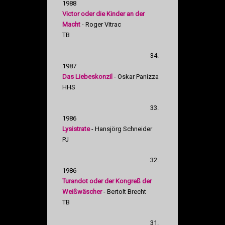
1988
Victor oder die Kinder an der
Macht
- Roger Vitrac
TB
34.
1987
Das Liebeskonzil
- Oskar Panizza
HHS
33.
1986
Lysistrate
- Hansjörg Schneider
PJ
32.
1986
Turandot oder der Kongreß der
Weißwäscher
- Bertolt Brecht
TB
31.