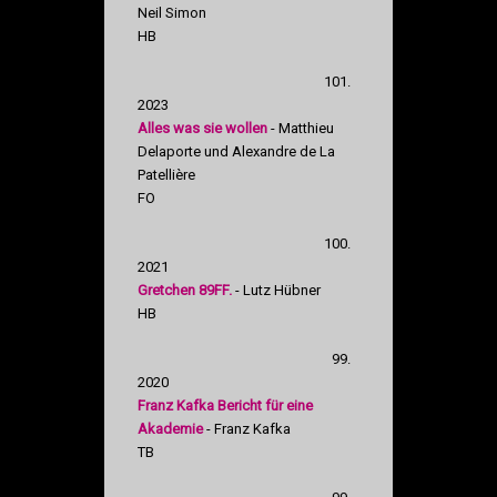
Neil Simon
HB
101.
2023
Alles was sie wollen
- Matthieu
Delaporte und Alexandre de La
Patellière
FO
100.
2021
Gretchen 89FF.
- Lutz Hübner
HB
99.
2020
Franz Kafka Bericht für eine
Akademie
- Franz Kafka
TB