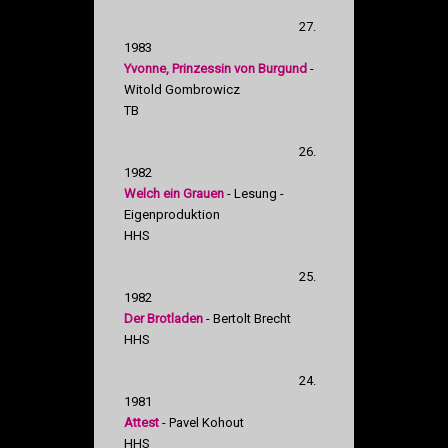
27.
1983
Yvonne, Prinzessin von Burgund
-
Witold Gombrowicz
TB
26.
1982
Welch ein Grauen
- Lesung -
Eigenproduktion
HHS
25.
1982
Der Brotladen
- Bertolt Brecht
HHS
24.
1981
Attest
- Pavel Kohout
HHS