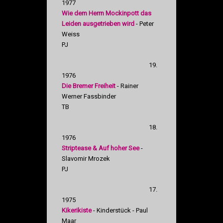
1977
Wie dem Herrn Mockinpott das
Leiden ausgetrieben wird
- Peter
Weiss
PJ
19.
1976
Die Bremer Freiheit
- Rainer
Werner Fassbinder
TB
18.
1976
Striptease & Auf hoher See
-
Slavomir Mrozek
PJ
17.
1975
Kikerikiste
- Kinderstück - Paul
Maar