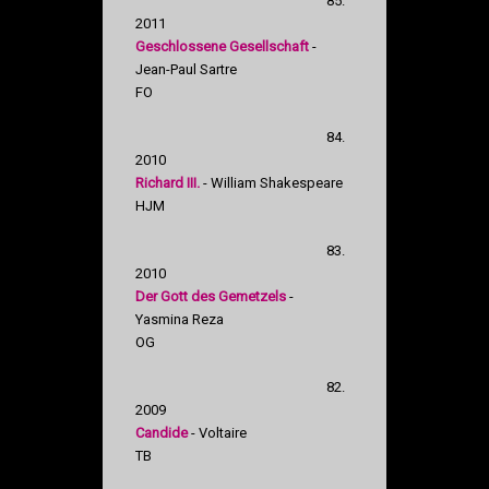
85.
2011
Geschlossene Gesellschaft
-
Jean-Paul Sartre
FO
84.
2010
Richard III.
- William Shakespeare
HJM
83.
2010
Der Gott des Gemetzels
-
Yasmina Reza
OG
82.
2009
Candide
- Voltaire
TB