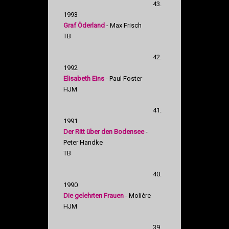
43.
1993
Graf Öderland
- Max Frisch
TB
42.
1992
Elisabeth Eins
- Paul Foster
HJM
41.
1991
Der Ritt über den Bodensee
-
Peter Handke
TB
40.
1990
Die gelehrten Frauen
- Molière
HJM
39.