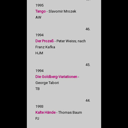
1995
Tango
- Slavomir Mrozek
AW
46.
1994
Der Prozeß
- Peter Weiss; nach
Franz Kafka
HJM
45.
1994
Die Goldberg-Variationen
-
George Tabori
TB
44.
1993
Kalte Hände
- Thomas Baum
PJ