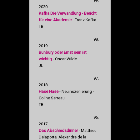
99.
2020
Kafka Die Verwandlung - Bericht
für eine Akademie
- Franz Kafka
TB
98.
2019
Bunbury oder Ernst sein ist
wichtig
- Oscar Wilde
JL
97.
2018
Hase Hase
- Neuinszenierung -
Coline Serreau
TB
96.
2017
Das Abschiedsdinner
- Matthieu
Delaporte; Alexandre de la