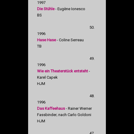
1997
Die Stühle
- Eugène Ionesco
BS
50.
1996
Hase Hase
- Coline Serreau
TB
49.
1996
Wie ein Theaterstück entsteht
-
Karel Capek
HJM
48.
1996
Das Kaffeehaus
- Rainer Werner
Fassbinder; nach Carlo Goldoni
HJM
47.