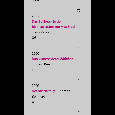
HJM
77.
2007
Das Schloss - in der
Bühnenversion von Max Brod
-
Franz Kafka
OG
76.
2006
Das kunstseidene Mädchen
-
Irmgard Keun
TB
75.
2006
Der Schein trügt
- Thomas
Bernhard
OT
74.