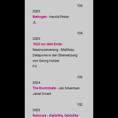
105.
2025
Betrogen
- Harold Pinter
JL
104.
2025
1h22 vor dem Ende
-
Neuinszenierung - Matthieu
Delaporte in der Übersetzung
von Georg Holzer
FO
103.
2024
The Roommate
- Jen Silverman
Janet Doant
102.
2023
Rumours - Gerüchte, Gerüchte
-